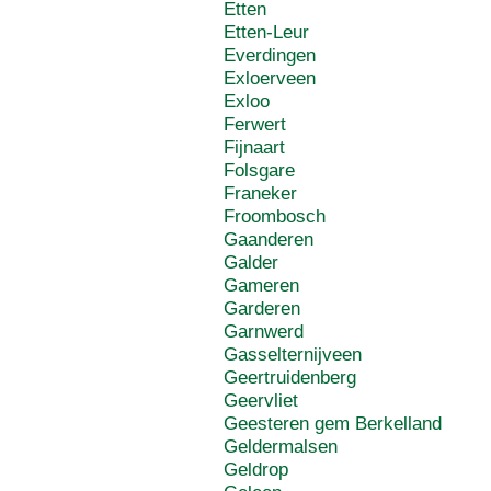
Etten
Etten-Leur
Everdingen
Exloerveen
Exloo
Ferwert
Fijnaart
Folsgare
Franeker
Froombosch
Gaanderen
Galder
Gameren
Garderen
Garnwerd
Gasselternijveen
Geertruidenberg
Geervliet
Geesteren gem Berkelland
Geldermalsen
Geldrop