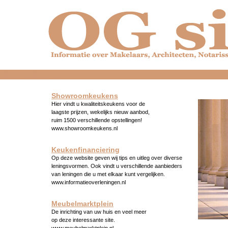
dfdfdfdfdfdfdfdfd
Showroomkeukens
Hier vindt u kwaliteitskeukens voor de
laagste prijzen, wekelijks nieuw aanbod,
ruim 1500 verschillende opstellingen!
www.showroomkeukens.nl
Keukenfinanciering
Op deze website geven wij tips en uitleg over diverse
leningsvormen. Ook vindt u verschillende aanbieders
van leningen die u met elkaar kunt vergelijken.
www.informatieoverleningen.nl
Meubelmarktplein
De inrichting van uw huis en veel meer
op deze interessante site.