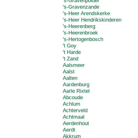
's-Gravenpolder
's-Gravenzande
's-Heer Arendskerke
's-Heer Hendrikskinderen
's-Heerenberg
's-Heerenbroek
's-Hertogenbosch
't Goy
't Harde
't Zand
Aalsmeer
Aalst
Aalten
Aardenburg
Aarle Rixtel
Abcoude
Achlum
Achterveld
Achtmaal
Aerdenhout
Aerdt
Akkrum