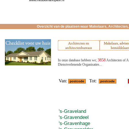
www.meubelmarktplein.nl
Overzicht van de plaatsen waar Makelaars, Architecten, 
3858
In onze database hebben we;
Architecten of A
Dienstverlenende Organisaties...
Van:
Tot:
's-Graveland
's-Gravendeel
's-Gravenhage