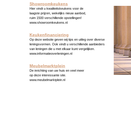
Showroomkeukens
Hier vindt u kwaliteitskeukens voor de
laagste prijzen, wekelijks nieuw aanbod,
ruim 1500 verschillende opstellingen!
www.showroomkeukens.nl
Keukenfinanciering
Op deze website geven wij tips en uitleg over diverse
leningsvormen. Ook vindt u verschillende aanbieders
van leningen die u met elkaar kunt vergelijken.
www.informatieoverleningen.nl
Meubelmarktplein
De inrichting van uw huis en veel meer
op deze interessante site.
www.meubelmarktplein.nl