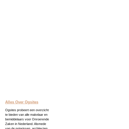
Alles Over Ogsites
Ogsites probeert een overzicht
te bieden van alle makelaar en
bemiddelaars voor Onroerende
Zaken in Nederland. Alsmede
van de notarissen, architecten