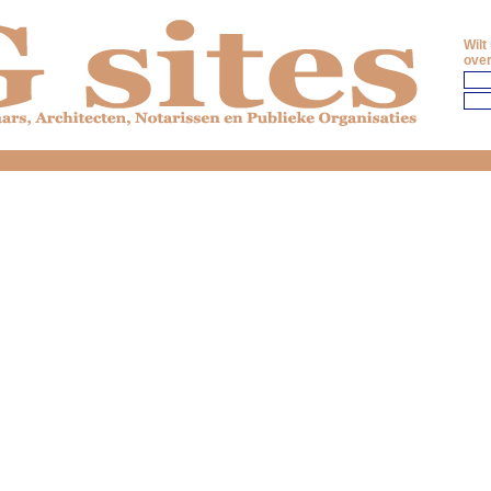
Wilt
over