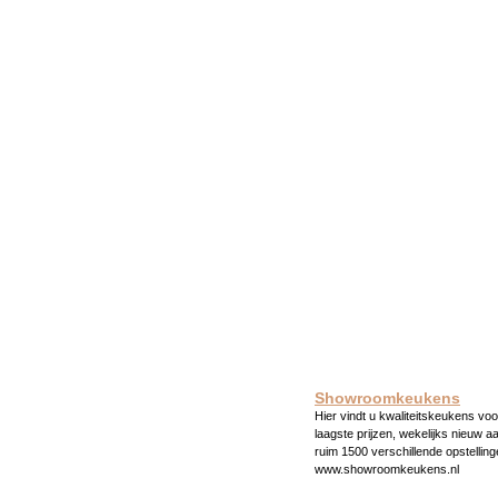
Showroomkeukens
Hier vindt u kwaliteitskeukens voo
laagste prijzen, wekelijks nieuw a
ruim 1500 verschillende opstelling
www.showroomkeukens.nl