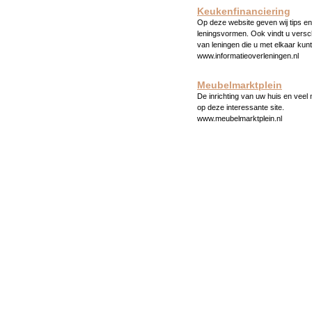
Keukenfinanciering
Op deze website geven wij tips en 
leningsvormen. Ook vindt u versc
van leningen die u met elkaar kunt
www.informatieoverleningen.nl
Meubelmarktplein
De inrichting van uw huis en veel
op deze interessante site.
www.meubelmarktplein.nl