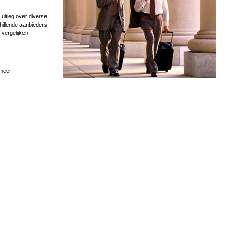
uitleg over diverse
hillende aanbieders
 vergelijken.
 meer