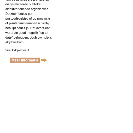
en gerelateerde publieke
dienstverlenende organisaties.
De zoekfunties per
postcodegebied of op provincie
of plaatsnaam kunnen u hierbij
behulpzaam zijn. Het overzicht
wordt zo goed mogelijk ''up to
date'' gehouden, doch uw hulp is
altijd welkom.
Veel kijkplezier!!!
Meer informatie