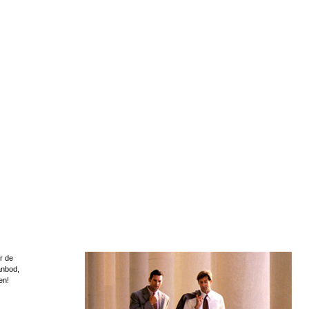
r de
anbod,
en!