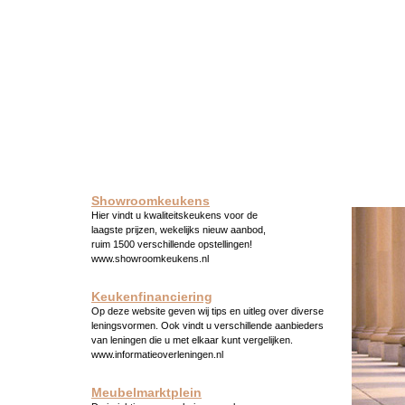
Showroomkeukens
Hier vindt u kwaliteitskeukens voor de
laagste prijzen, wekelijks nieuw aanbod,
ruim 1500 verschillende opstellingen!
www.showroomkeukens.nl
Keukenfinanciering
Op deze website geven wij tips en uitleg over diverse
leningsvormen. Ook vindt u verschillende aanbieders
van leningen die u met elkaar kunt vergelijken.
www.informatieoverleningen.nl
Meubelmarktplein