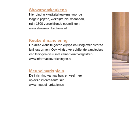
Showroomkeukens
Hier vindt u kwaliteitskeukens voor de
laagste prijzen, wekelijks nieuw aanbod,
ruim 1500 verschillende opstellingen!
www.showroomkeukens.nl
Keukenfinanciering
Op deze website geven wij tips en uitleg over diverse
leningsvormen. Ook vindt u verschillende aanbieders
van leningen die u met elkaar kunt vergelijken.
www.informatieoverleningen.nl
Meubelmarktplein
De inrichting van uw huis en veel meer
op deze interessante site.
www.meubelmarktplein.nl