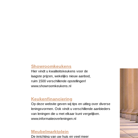
Showroomkeukens
Hier vindt u kwaliteitskeukens voor de
laagste prijzen, wekelijks nieuw aanbod,
ruim 1500 verschillende opstellingen!
www.showroomkeukens.nl
Keukenfinanciering
Op deze website geven wij tips en uitleg over diverse
leningsvormen. Ook vindt u verschillende aanbieders
van leningen die u met elkaar kunt vergelijken.
www.informatieoverleningen.nl
Meubelmarktplein
De inrichting van uw huis en veel meer