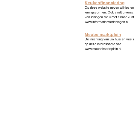
Keukenfinanciering
Op deze website geven wij tips en 
leningsvormen. Ook vindt u versc
van leningen die u met elkaar kunt
www.informatieoverleningen.nl
Meubelmarktplein
De inrichting van uw huis en veel
op deze interessante site.
www.meubelmarktplein.nl