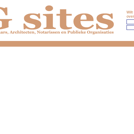
Wilt
over