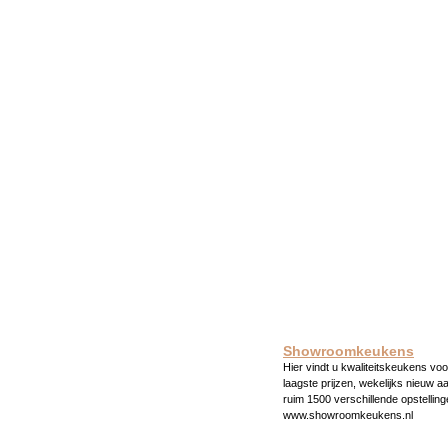
Showroomkeukens
Hier vindt u kwaliteitskeukens voo
laagste prijzen, wekelijks nieuw a
ruim 1500 verschillende opstelling
www.showroomkeukens.nl