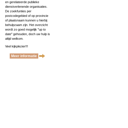
en gerelateerde publieke
dienstverlenende organisaties.
De zoekfunties per
postcodegebied of op provincie
of plaatsnaam kunnen u hierbij
behulpzaam zijn. Het overzicht
wordt zo goed mogelijk ''up to
date'' gehouden, doch uw hulp is
altijd welkom.
Veel kijkplezier!!!
Meer informatie