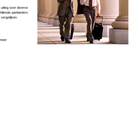
uitleg over diverse
hillende aanbieders
 vergelijken.
 meer