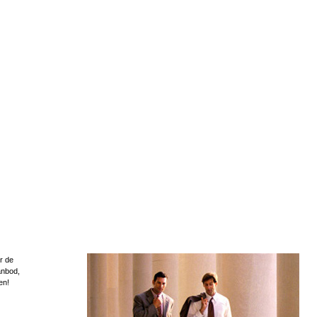
r de
anbod,
en!