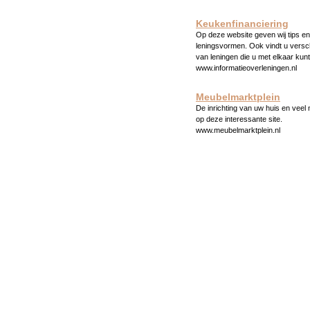
Keukenfinanciering
Op deze website geven wij tips en 
leningsvormen. Ook vindt u versc
van leningen die u met elkaar kunt
www.informatieoverleningen.nl
Meubelmarktplein
De inrichting van uw huis en veel
op deze interessante site.
www.meubelmarktplein.nl