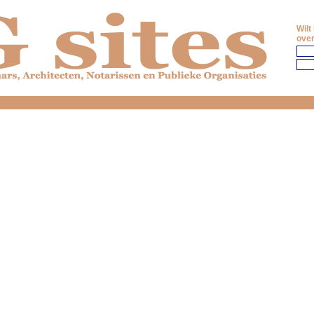
Wilt
over