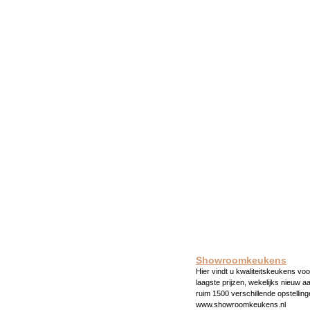
Showroomkeukens
Hier vindt u kwaliteitskeukens voo
laagste prijzen, wekelijks nieuw a
ruim 1500 verschillende opstelling
www.showroomkeukens.nl