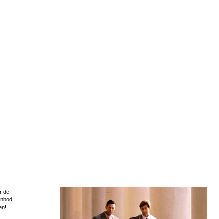
r de
anbod,
en!