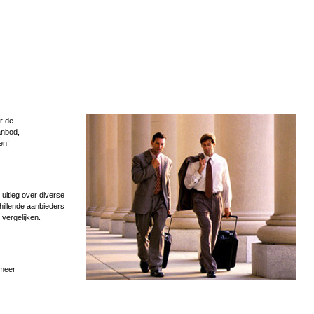
r de
anbod,
en!
uitleg over diverse
hillende aanbieders
 vergelijken.
 meer