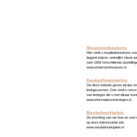
Showroomkeukens
Hier vindt u kwaliteitskeukens voo
laagste prijzen, wekelijks nieuw a
ruim 1500 verschillende opstelling
www.showroomkeukens.nl
Keukenfinanciering
Op deze website geven wij tips en 
leningsvormen. Ook vindt u versc
van leningen die u met elkaar kunt
www.informatieoverleningen.nl
Meubelmarktplein
De inrichting van uw huis en veel
op deze interessante site.
www.meubelmarktplein.nl