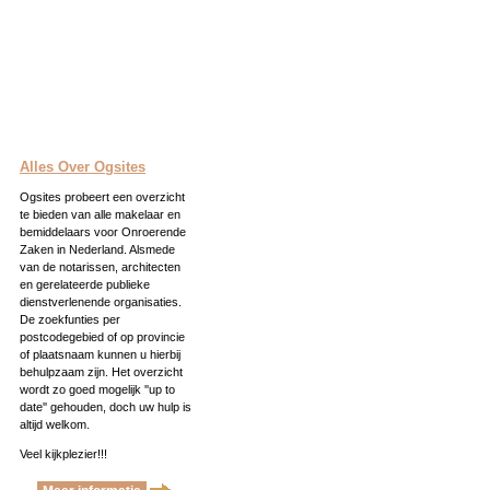
Alles Over Ogsites
Ogsites probeert een overzicht
te bieden van alle makelaar en
bemiddelaars voor Onroerende
Zaken in Nederland. Alsmede
van de notarissen, architecten
en gerelateerde publieke
dienstverlenende organisaties.
De zoekfunties per
postcodegebied of op provincie
of plaatsnaam kunnen u hierbij
behulpzaam zijn. Het overzicht
wordt zo goed mogelijk ''up to
date'' gehouden, doch uw hulp is
altijd welkom.
Veel kijkplezier!!!