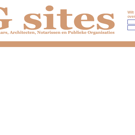
Wilt
over