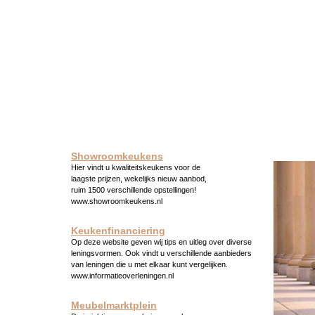
Showroomkeukens
Hier vindt u kwaliteitskeukens voor de
laagste prijzen, wekelijks nieuw aanbod,
ruim 1500 verschillende opstellingen!
www.showroomkeukens.nl
Keukenfinanciering
Op deze website geven wij tips en uitleg over diverse
leningsvormen. Ook vindt u verschillende aanbieders
van leningen die u met elkaar kunt vergelijken.
www.informatieoverleningen.nl
Meubelmarktplein