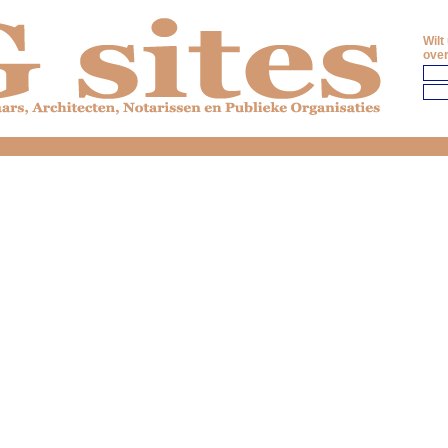
Wilt
over