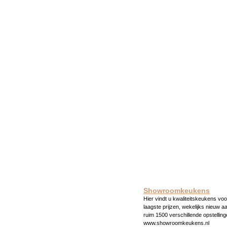
Showroomkeukens
Hier vindt u kwaliteitskeukens voo
laagste prijzen, wekelijks nieuw a
ruim 1500 verschillende opstelling
www.showroomkeukens.nl