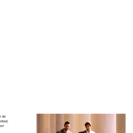
r de
anbod,
en!