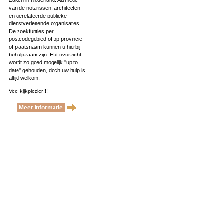
Zaken in Nederland. Alsmede
van de notarissen, architecten
en gerelateerde publieke
dienstverlenende organisaties.
De zoekfunties per
postcodegebied of op provincie
of plaatsnaam kunnen u hierbij
behulpzaam zijn. Het overzicht
wordt zo goed mogelijk ''up to
date'' gehouden, doch uw hulp is
altijd welkom.
Veel kijkplezier!!!
Meer informatie