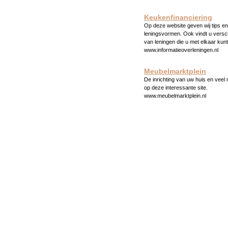
Keukenfinanciering
Op deze website geven wij tips en 
leningsvormen. Ook vindt u versc
van leningen die u met elkaar kunt
www.informatieoverleningen.nl
Meubelmarktplein
De inrichting van uw huis en veel
op deze interessante site.
www.meubelmarktplein.nl