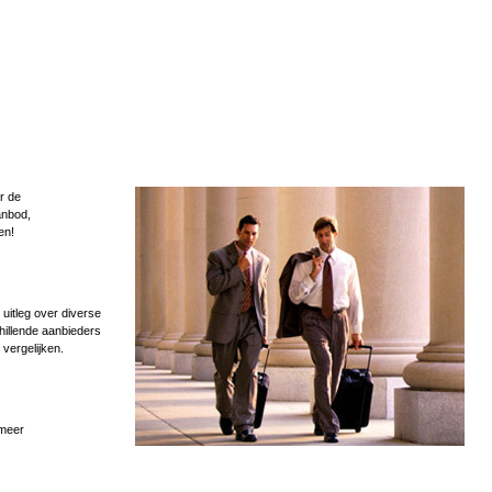
r de
anbod,
en!
uitleg over diverse
hillende aanbieders
 vergelijken.
 meer