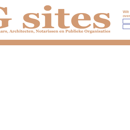
Wilt
over