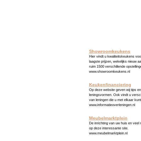
Showroomkeukens
Hier vindt u kwaliteitskeukens voo
laagste prijzen, wekelijks nieuw a
ruim 1500 verschillende opstelling
www.showroomkeukens.nl
Keukenfinanciering
Op deze website geven wij tips en 
leningsvormen. Ook vindt u versc
van leningen die u met elkaar kunt
www.informatieoverleningen.nl
Meubelmarktplein
De inrichting van uw huis en veel
op deze interessante site.
www.meubelmarktplein.nl