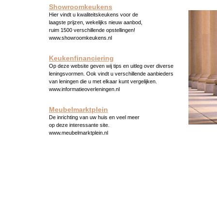
Showroomkeukens
Hier vindt u kwaliteitskeukens voor de
laagste prijzen, wekelijks nieuw aanbod,
ruim 1500 verschillende opstellingen!
www.showroomkeukens.nl
Keukenfinanciering
Op deze website geven wij tips en uitleg over diverse
leningsvormen. Ook vindt u verschillende aanbieders
van leningen die u met elkaar kunt vergelijken.
www.informatieoverleningen.nl
Meubelmarktplein
De inrichting van uw huis en veel meer
op deze interessante site.
www.meubelmarktplein.nl