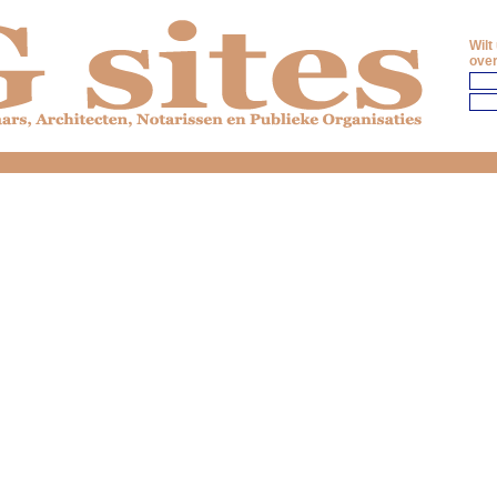
Wilt
over