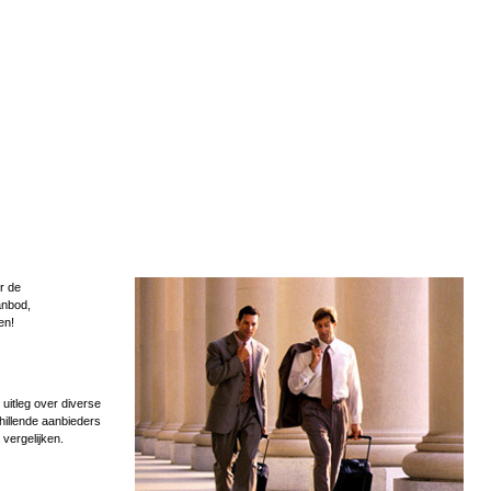
r de
anbod,
en!
uitleg over diverse
hillende aanbieders
 vergelijken.