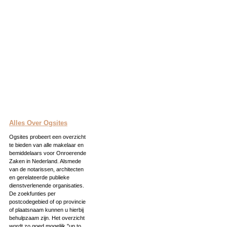
Alles Over Ogsites
Ogsites probeert een overzicht
te bieden van alle makelaar en
bemiddelaars voor Onroerende
Zaken in Nederland. Alsmede
van de notarissen, architecten
en gerelateerde publieke
dienstverlenende organisaties.
De zoekfunties per
postcodegebied of op provincie
of plaatsnaam kunnen u hierbij
behulpzaam zijn. Het overzicht
wordt zo goed mogelijk ''up to