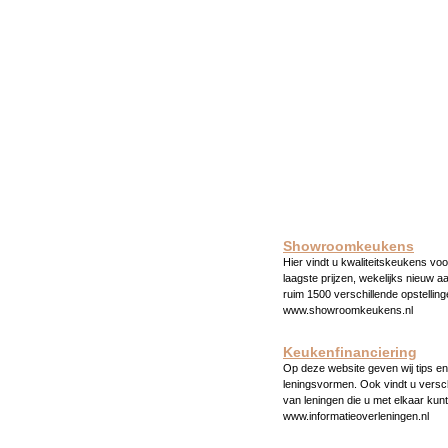
Showroomkeukens
Hier vindt u kwaliteitskeukens voo
laagste prijzen, wekelijks nieuw a
ruim 1500 verschillende opstelling
www.showroomkeukens.nl
Keukenfinanciering
Op deze website geven wij tips en 
leningsvormen. Ook vindt u versc
van leningen die u met elkaar kunt
www.informatieoverleningen.nl