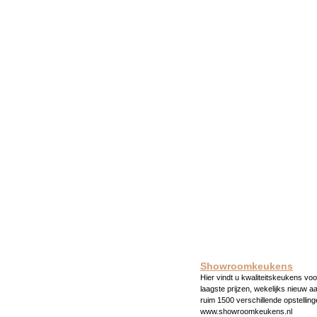
Showroomkeukens
Hier vindt u kwaliteitskeukens voo
laagste prijzen, wekelijks nieuw a
ruim 1500 verschillende opstelling
www.showroomkeukens.nl