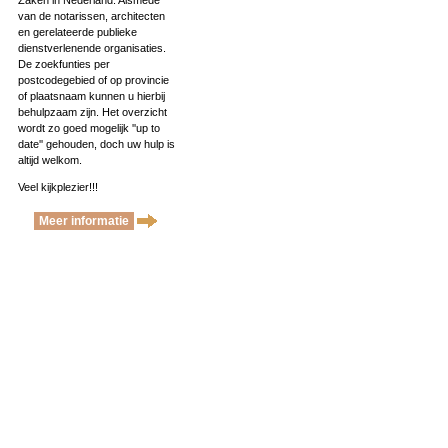
Zaken in Nederland. Alsmede
van de notarissen, architecten
en gerelateerde publieke
dienstverlenende organisaties.
De zoekfunties per
postcodegebied of op provincie
of plaatsnaam kunnen u hierbij
behulpzaam zijn. Het overzicht
wordt zo goed mogelijk ''up to
date'' gehouden, doch uw hulp is
altijd welkom.
Veel kijkplezier!!!
Meer informatie