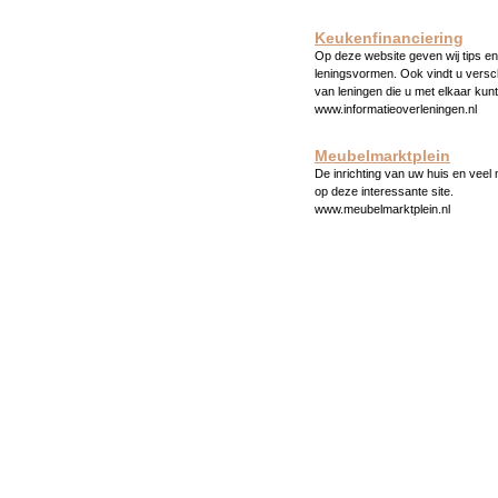
Keukenfinanciering
Op deze website geven wij tips en 
leningsvormen. Ook vindt u versc
van leningen die u met elkaar kunt
www.informatieoverleningen.nl
Meubelmarktplein
De inrichting van uw huis en veel
op deze interessante site.
www.meubelmarktplein.nl