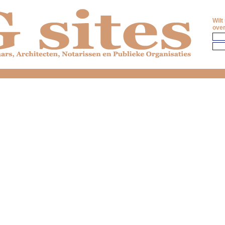
Wilt
over