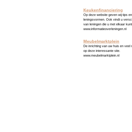
Keukenfinanciering
Op deze website geven wij tips en 
leningsvormen. Ook vindt u versc
van leningen die u met elkaar kunt
www.informatieoverleningen.nl
Meubelmarktplein
De inrichting van uw huis en veel
op deze interessante site.
www.meubelmarktplein.nl