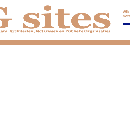
Wilt
over