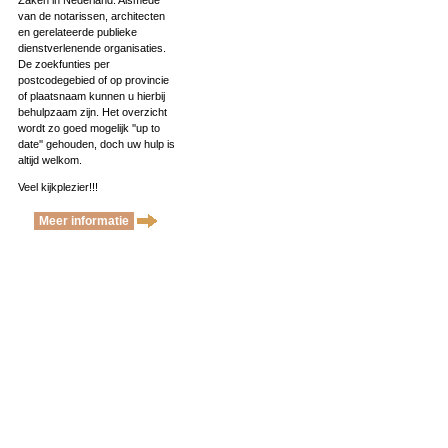
Zaken in Nederland. Alsmede
van de notarissen, architecten
en gerelateerde publieke
dienstverlenende organisaties.
De zoekfunties per
postcodegebied of op provincie
of plaatsnaam kunnen u hierbij
behulpzaam zijn. Het overzicht
wordt zo goed mogelijk ''up to
date'' gehouden, doch uw hulp is
altijd welkom.
Veel kijkplezier!!!
Meer informatie