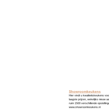
Showroomkeukens
Hier vindt u kwaliteitskeukens voo
laagste prijzen, wekelijks nieuw a
ruim 1500 verschillende opstelling
www.showroomkeukens.nl