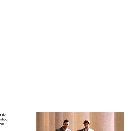
r de
anbod,
en!