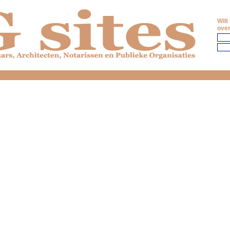
Wilt
over