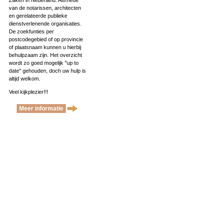
Zaken in Nederland. Alsmede
van de notarissen, architecten
en gerelateerde publieke
dienstverlenende organisaties.
De zoekfunties per
postcodegebied of op provincie
of plaatsnaam kunnen u hierbij
behulpzaam zijn. Het overzicht
wordt zo goed mogelijk ''up to
date'' gehouden, doch uw hulp is
altijd welkom.
Veel kijkplezier!!!
Meer informatie