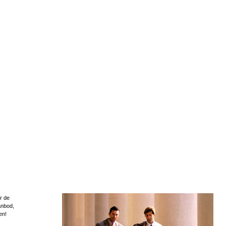
r de
anbod,
en!