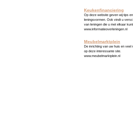
Keukenfinanciering
Op deze website geven wij tips en 
leningsvormen. Ook vindt u versc
van leningen die u met elkaar kunt
www.informatieoverleningen.nl
Meubelmarktplein
De inrichting van uw huis en veel
op deze interessante site.
www.meubelmarktplein.nl