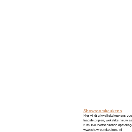
Showroomkeukens
Hier vindt u kwaliteitskeukens voo
laagste prijzen, wekelijks nieuw a
ruim 1500 verschillende opstelling
www.showroomkeukens.nl