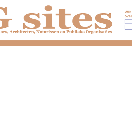
Wilt
over