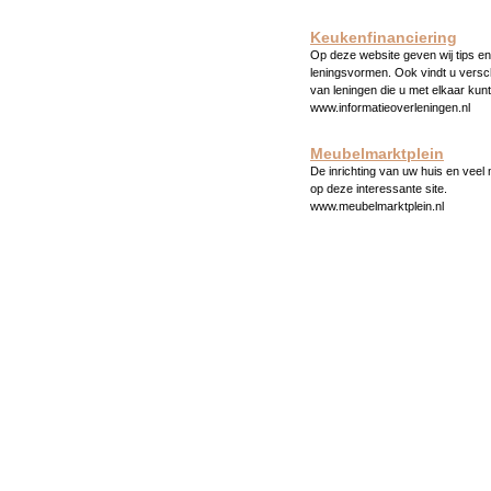
Keukenfinanciering
Op deze website geven wij tips en 
leningsvormen. Ook vindt u versc
van leningen die u met elkaar kunt
www.informatieoverleningen.nl
Meubelmarktplein
De inrichting van uw huis en veel
op deze interessante site.
www.meubelmarktplein.nl