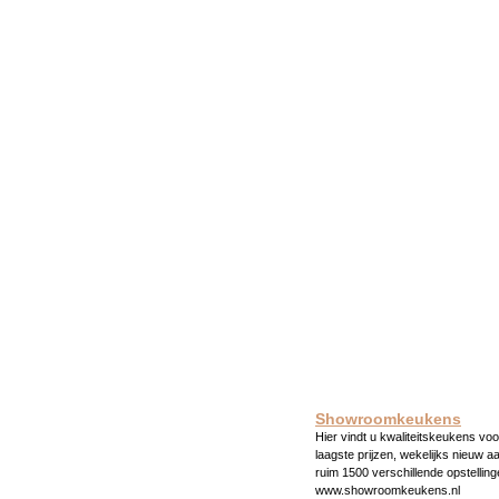
Showroomkeukens
Hier vindt u kwaliteitskeukens voo
laagste prijzen, wekelijks nieuw a
ruim 1500 verschillende opstelling
www.showroomkeukens.nl