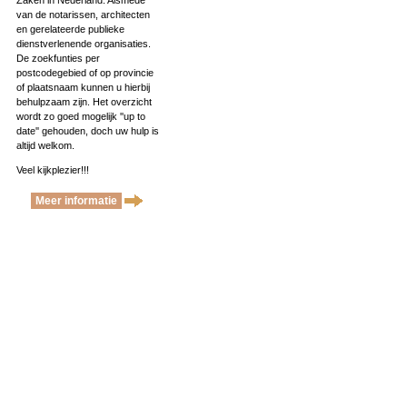
Zaken in Nederland. Alsmede
van de notarissen, architecten
en gerelateerde publieke
dienstverlenende organisaties.
De zoekfunties per
postcodegebied of op provincie
of plaatsnaam kunnen u hierbij
behulpzaam zijn. Het overzicht
wordt zo goed mogelijk ''up to
date'' gehouden, doch uw hulp is
altijd welkom.
Veel kijkplezier!!!
Meer informatie