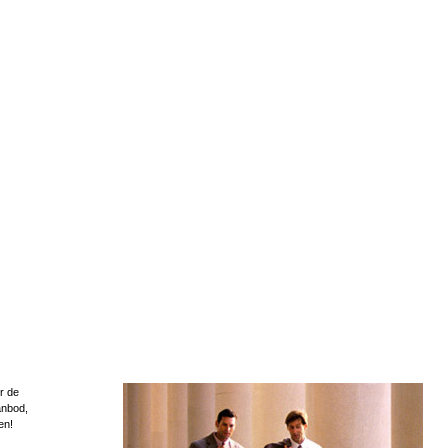
r de
anbod,
en!