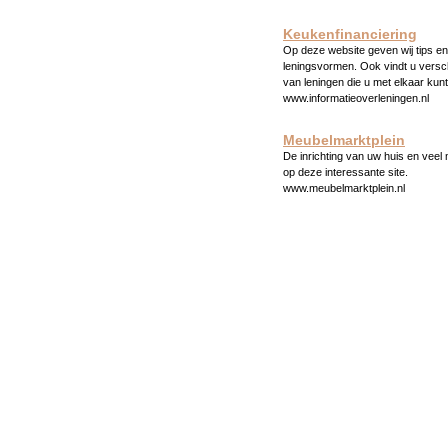
Keukenfinanciering
Op deze website geven wij tips en 
leningsvormen. Ook vindt u versc
van leningen die u met elkaar kunt
www.informatieoverleningen.nl
Meubelmarktplein
De inrichting van uw huis en veel
op deze interessante site.
www.meubelmarktplein.nl