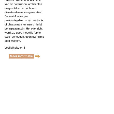
Zaken in Nederland. Alsmede
van de notarissen, architecten
en gerelateerde publieke
dienstverlenende organisaties.
De zoekfunties per
postcodegebied of op provincie
of plaatsnaam kunnen u hierbij
behulpzaam zijn. Het overzicht
wordt zo goed mogelijk ''up to
date'' gehouden, doch uw hulp is
altijd welkom.
Veel kijkplezier!!!
Meer informatie