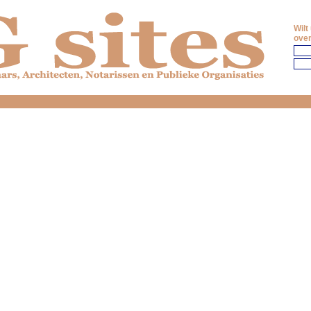
Wilt
over