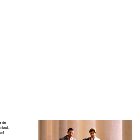
r de
anbod,
en!