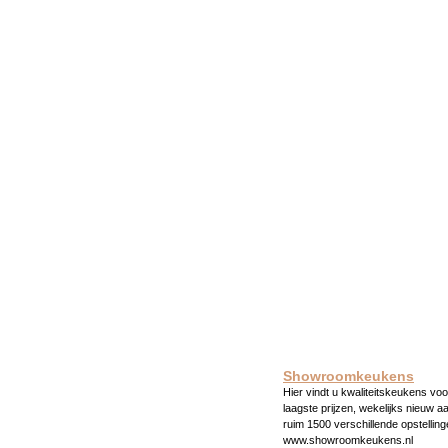
Showroomkeukens
Hier vindt u kwaliteitskeukens voo
laagste prijzen, wekelijks nieuw a
ruim 1500 verschillende opstelling
www.showroomkeukens.nl