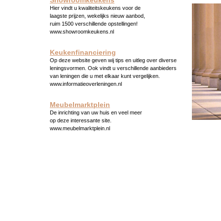
Showroomkeukens
Hier vindt u kwaliteitskeukens voor de
laagste prijzen, wekelijks nieuw aanbod,
ruim 1500 verschillende opstellingen!
www.showroomkeukens.nl
Keukenfinanciering
Op deze website geven wij tips en uitleg over diverse
leningsvormen. Ook vindt u verschillende aanbieders
van leningen die u met elkaar kunt vergelijken.
www.informatieoverleningen.nl
Meubelmarktplein
De inrichting van uw huis en veel meer
op deze interessante site.
www.meubelmarktplein.nl