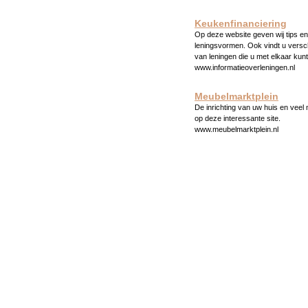
Keukenfinanciering
Op deze website geven wij tips en 
leningsvormen. Ook vindt u versc
van leningen die u met elkaar kunt
www.informatieoverleningen.nl
Meubelmarktplein
De inrichting van uw huis en veel
op deze interessante site.
www.meubelmarktplein.nl