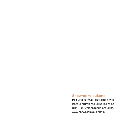
Showroomkeukens
Hier vindt u kwaliteitskeukens voo
laagste prijzen, wekelijks nieuw a
ruim 1500 verschillende opstelling
www.showroomkeukens.nl