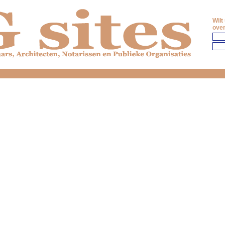
Wilt
over