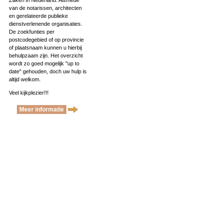
Zaken in Nederland. Alsmede
van de notarissen, architecten
en gerelateerde publieke
dienstverlenende organisaties.
De zoekfunties per
postcodegebied of op provincie
of plaatsnaam kunnen u hierbij
behulpzaam zijn. Het overzicht
wordt zo goed mogelijk ''up to
date'' gehouden, doch uw hulp is
altijd welkom.
Veel kijkplezier!!!
Meer informatie