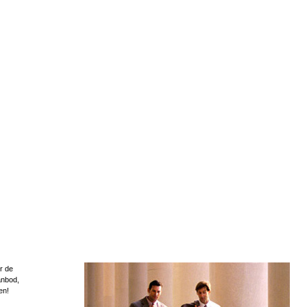
r de
anbod,
en!