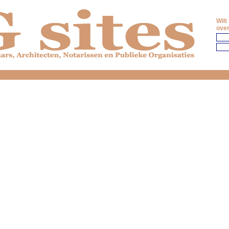
Wilt
over