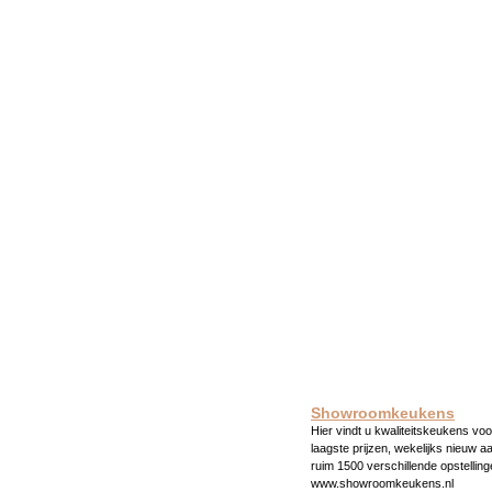
Showroomkeukens
Hier vindt u kwaliteitskeukens voo
laagste prijzen, wekelijks nieuw a
ruim 1500 verschillende opstelling
www.showroomkeukens.nl