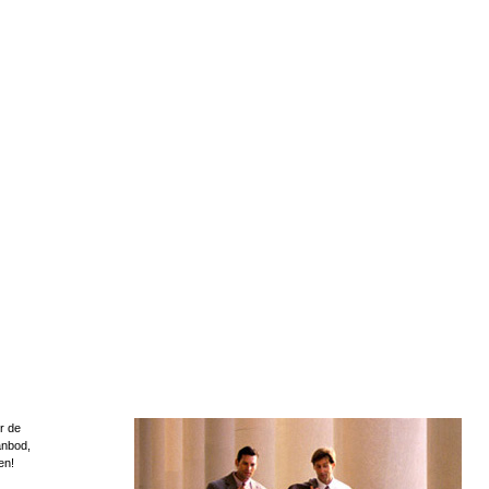
r de
anbod,
en!