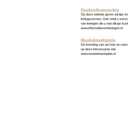
Keukenfinanciering
Op deze website geven wij tips en 
leningsvormen. Ook vindt u versc
van leningen die u met elkaar kunt
www.informatieoverleningen.nl
Meubelmarktplein
De inrichting van uw huis en veel
op deze interessante site.
www.meubelmarktplein.nl