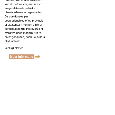
Zaken in Nederland. Alsmede
van de notarissen, architecten
en gerelateerde publieke
dienstverlenende organisaties.
De zoekfunties per
postcodegebied of op provincie
of plaatsnaam kunnen u hierbij
behulpzaam zijn. Het overzicht
wordt zo goed mogelijk ''up to
date'' gehouden, doch uw hulp is
altijd welkom.
Veel kijkplezier!!!
Meer informatie