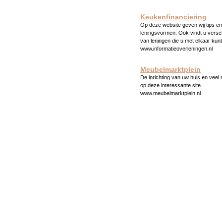
Keukenfinanciering
Op deze website geven wij tips en 
leningsvormen. Ook vindt u versc
van leningen die u met elkaar kunt
www.informatieoverleningen.nl
Meubelmarktplein
De inrichting van uw huis en veel
op deze interessante site.
www.meubelmarktplein.nl