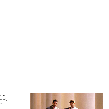
r de
anbod,
en!