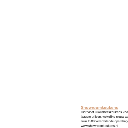
Showroomkeukens
Hier vindt u kwaliteitskeukens voo
laagste prijzen, wekelijks nieuw a
ruim 1500 verschillende opstelling
www.showroomkeukens.nl