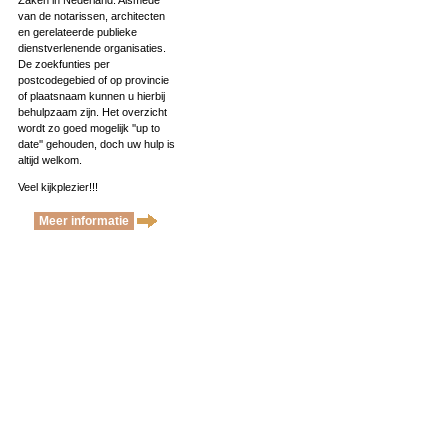
Zaken in Nederland. Alsmede
van de notarissen, architecten
en gerelateerde publieke
dienstverlenende organisaties.
De zoekfunties per
postcodegebied of op provincie
of plaatsnaam kunnen u hierbij
behulpzaam zijn. Het overzicht
wordt zo goed mogelijk ''up to
date'' gehouden, doch uw hulp is
altijd welkom.
Veel kijkplezier!!!
Meer informatie