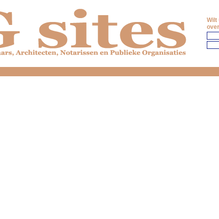
Wilt
over