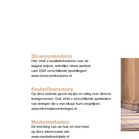
Showroomkeukens
Hier vindt u kwaliteitskeukens voor de
laagste prijzen, wekelijks nieuw aanbod,
ruim 1500 verschillende opstellingen!
www.showroomkeukens.nl
Keukenfinanciering
Op deze website geven wij tips en uitleg over diverse
leningsvormen. Ook vindt u verschillende aanbieders
van leningen die u met elkaar kunt vergelijken.
www.informatieoverleningen.nl
Meubelmarktplein
De inrichting van uw huis en veel meer
op deze interessante site.
www.meubelmarktplein.nl