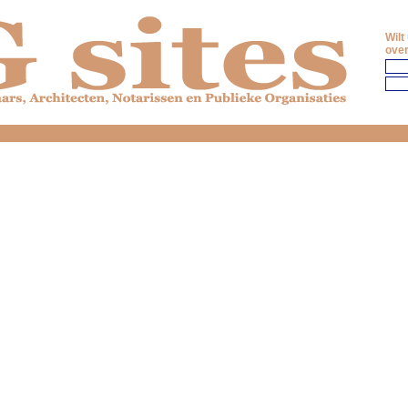
Wilt
over