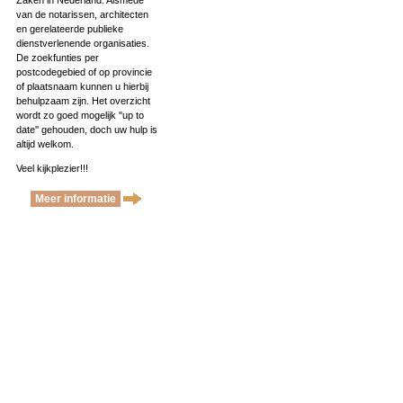
Zaken in Nederland. Alsmede
van de notarissen, architecten
en gerelateerde publieke
dienstverlenende organisaties.
De zoekfunties per
postcodegebied of op provincie
of plaatsnaam kunnen u hierbij
behulpzaam zijn. Het overzicht
wordt zo goed mogelijk ''up to
date'' gehouden, doch uw hulp is
altijd welkom.
Veel kijkplezier!!!
Meer informatie