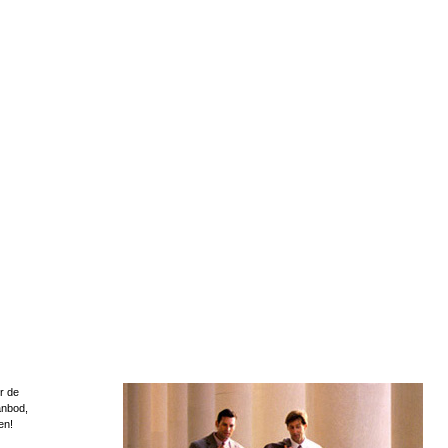
r de
anbod,
en!