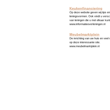
Keukenfinanciering
Op deze website geven wij tips en 
leningsvormen. Ook vindt u versc
van leningen die u met elkaar kunt
www.informatieoverleningen.nl
Meubelmarktplein
De inrichting van uw huis en veel
op deze interessante site.
www.meubelmarktplein.nl