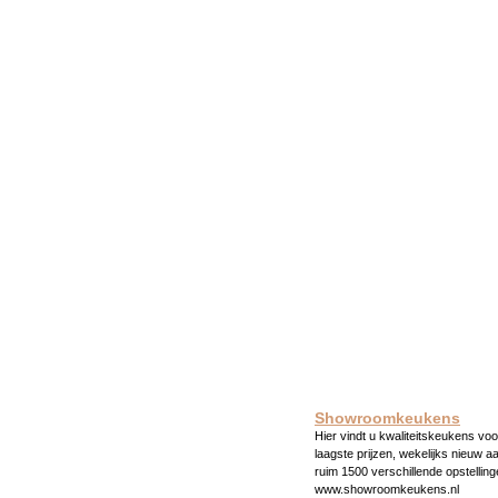
Showroomkeukens
Hier vindt u kwaliteitskeukens voo
laagste prijzen, wekelijks nieuw a
ruim 1500 verschillende opstelling
www.showroomkeukens.nl