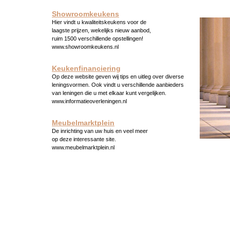
Showroomkeukens
Hier vindt u kwaliteitskeukens voor de
laagste prijzen, wekelijks nieuw aanbod,
ruim 1500 verschillende opstellingen!
www.showroomkeukens.nl
Keukenfinanciering
Op deze website geven wij tips en uitleg over diverse
leningsvormen. Ook vindt u verschillende aanbieders
van leningen die u met elkaar kunt vergelijken.
www.informatieoverleningen.nl
Meubelmarktplein
De inrichting van uw huis en veel meer
op deze interessante site.
www.meubelmarktplein.nl