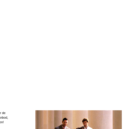
r de
anbod,
en!