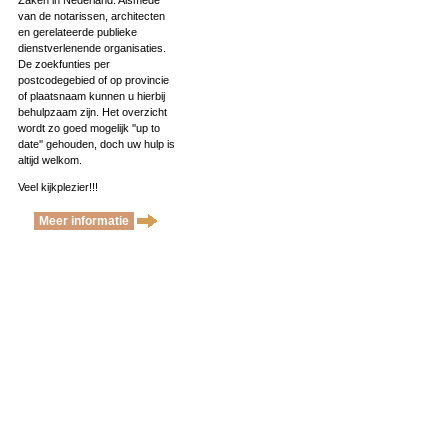
Zaken in Nederland. Alsmede
van de notarissen, architecten
en gerelateerde publieke
dienstverlenende organisaties.
De zoekfunties per
postcodegebied of op provincie
of plaatsnaam kunnen u hierbij
behulpzaam zijn. Het overzicht
wordt zo goed mogelijk ''up to
date'' gehouden, doch uw hulp is
altijd welkom.
Veel kijkplezier!!!
Meer informatie