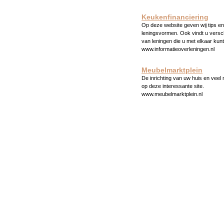
Keukenfinanciering
Op deze website geven wij tips en 
leningsvormen. Ook vindt u versc
van leningen die u met elkaar kunt
www.informatieoverleningen.nl
Meubelmarktplein
De inrichting van uw huis en veel
op deze interessante site.
www.meubelmarktplein.nl