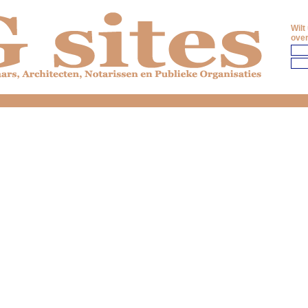
Wilt
over