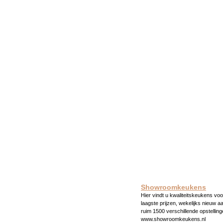
Showroomkeukens
Hier vindt u kwaliteitskeukens voo
laagste prijzen, wekelijks nieuw a
ruim 1500 verschillende opstelling
www.showroomkeukens.nl