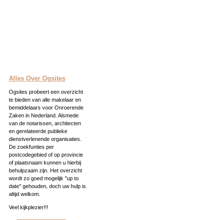
Alles Over Ogsites
Ogsites probeert een overzicht
te bieden van alle makelaar en
bemiddelaars voor Onroerende
Zaken in Nederland. Alsmede
van de notarissen, architecten
en gerelateerde publieke
dienstverlenende organisaties.
De zoekfunties per
postcodegebied of op provincie
of plaatsnaam kunnen u hierbij
behulpzaam zijn. Het overzicht
wordt zo goed mogelijk ''up to
date'' gehouden, doch uw hulp is
altijd welkom.
Veel kijkplezier!!!