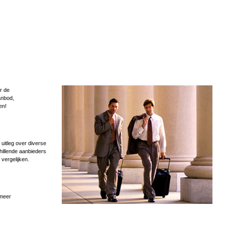
r de
anbod,
en!
uitleg over diverse
hillende aanbieders
 vergelijken.
 meer