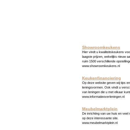
Showroomkeukens
Hier vindt u kwaliteitskeukens voo
laagste prijzen, wekelijks nieuw a
ruim 1500 verschillende opstelling
www.showroomkeukens.nl
Keukenfinanciering
Op deze website geven wij tips en 
leningsvormen. Ook vindt u versc
van leningen die u met elkaar kunt
www.informatieoverleningen.nl
Meubelmarktplein
De inrichting van uw huis en veel
op deze interessante site.
www.meubelmarktplein.nl