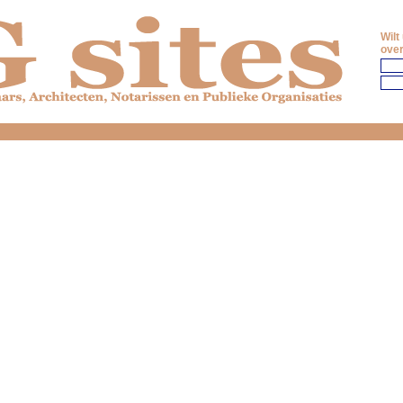
Wilt
over