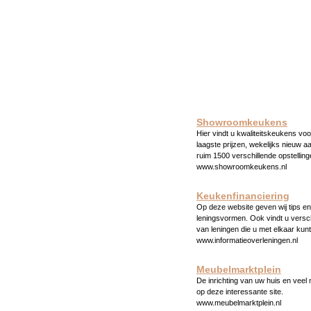
Showroomkeukens
Hier vindt u kwaliteitskeukens voo
laagste prijzen, wekelijks nieuw a
ruim 1500 verschillende opstelling
www.showroomkeukens.nl
Keukenfinanciering
Op deze website geven wij tips en 
leningsvormen. Ook vindt u versc
van leningen die u met elkaar kunt
www.informatieoverleningen.nl
Meubelmarktplein
De inrichting van uw huis en veel
op deze interessante site.
www.meubelmarktplein.nl