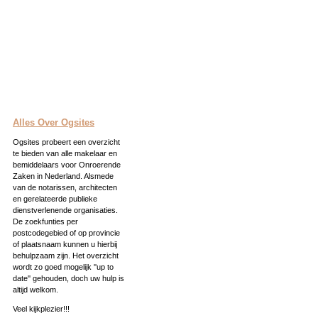
Alles Over Ogsites
Ogsites probeert een overzicht
te bieden van alle makelaar en
bemiddelaars voor Onroerende
Zaken in Nederland. Alsmede
van de notarissen, architecten
en gerelateerde publieke
dienstverlenende organisaties.
De zoekfunties per
postcodegebied of op provincie
of plaatsnaam kunnen u hierbij
behulpzaam zijn. Het overzicht
wordt zo goed mogelijk ''up to
date'' gehouden, doch uw hulp is
altijd welkom.
Veel kijkplezier!!!