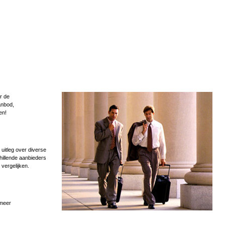
r de
anbod,
en!
uitleg over diverse
hillende aanbieders
 vergelijken.
 meer