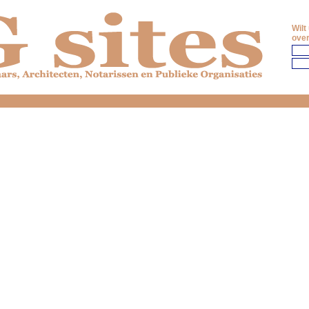
Wilt
over